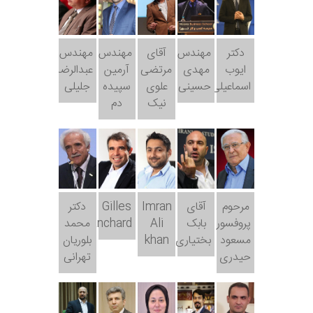
دکتر
مهندس
آقای
مهندس
مهندس
ایوب
مهدی
مرتضی
آرمین
عبدالرضا
اسماعیلی
حسینی
علوی
سپیده
جلیلی
نیک
دم
مرحوم
آقای
Imran
Gilles
دکتر
پروفسور
بابک
Ali
Blanchard
محمد
مسعود
بختیاری
khan
بلوریان
حیدری
تهرانی