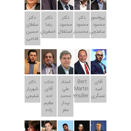
پروفسور
دکتر
دکتر
دکتر
دکتر
محمود
محمود
محمود
رضا
سلطان
ساعتچی
محمدیان
استقلال
اصغریان
حسین
فتاحی
آقای
Bert
استاد
جناب
دکتر
امید
Martin
علي
آقای
شهریار
عسگری
Ohnemuller
محمد
احد
شفیعی
بيدار
عظیم
مغز
زاده