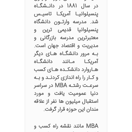
در سال 1881 در دانـشگـاه
پنسیلوانیـا آمریکـا تاسیـس
شد. مدرسه وارتـون دانشگاه
پنسیلوانیا قدیمی ترین و
معتبرترین مدرسه بازرگانی و
مدیریت و اقتصاد جهان است.
بـه مرور دانشگـاه هـای دیگر
آمریکـا مـانند دانشگـاه
هـاروارد دانشکـده هـای کسب
و کـار را راه اندازی کردنـد و بـه
سرعـت رشتـه MBA در سراسر
دنیا عمومیت یافت و مورد
استقبال میلیون ها نفر از علاقه‌
مندان این حوزه قرار گرفت.
MBA مانند نقشه راه کسب و