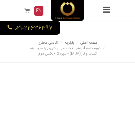
EN
021-22636397
صفحه اصلی
بازارچه
آکادمی مجازی
دوره جامع آموزشی، تخصصی و کاربردی/ مدیر ارشد
کسب و کار (MBA) - دوره 15- بخش دوم