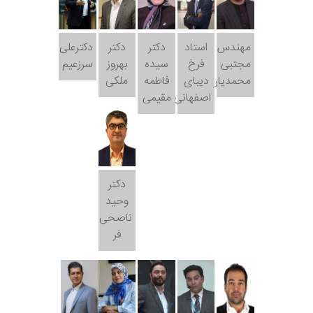
مهندس
استاد
دکتر
دکتر
دکترعلی
مجتبی
فرخ
سیده
بهروز
سرزعیم
محمدیان
دیبای
فاطمه
ملکی
اصفهانی
مقیمی
دکتر
وحید
ناصحی
فر