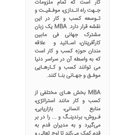
کار است که تمام ملزومات
جـهت راه انـدازی، موفـقیـت و
تـوسعه کسب و کار در این
نقشه قرار دارد. MBA یک زبان
مشترک جهانی فی مابین
کارآفرینان، اسـاتید و علاقه
مندان حوزه کسب و کار است
که به واسطه آن در سراسر دنیا
می توانند کسب و کـارهـایی
موفـق و جهـانی بنـا کنند.
MBA بخش هـای مختلفی از
کسب و کار مانند استراتژی،
منابع انسانی، بازاریابی،
فـروش، برندینـگ و ... را در بر
می‌گیرد و به مدیران قدم به
قدم کمک می‌کند تا اوج تعالی و