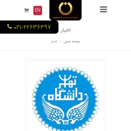
EN
021-22636397
اخبار
صفحه اصلی
اخبار