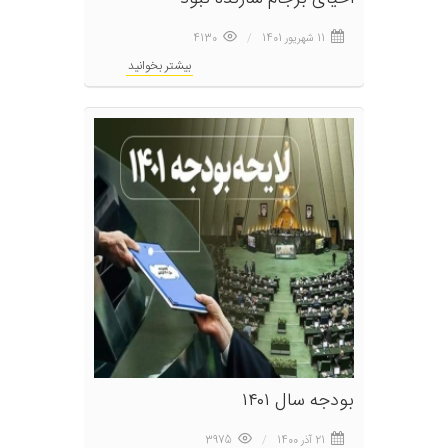
11 شهریور 1401
4130
بیشتر بخوانید
بودجه سال ۱۴۰۱
21 آذر 1400
3975