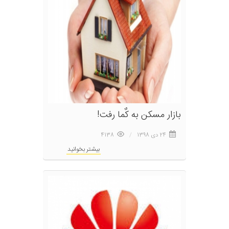
بازار مسکن به کٌما رفت!
24 دى 1398
4138
بیشتر بخوانید