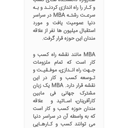
هـاروارد دانشکـده هـای کسب
و کـار را راه اندازی کردنـد و بـه
سرعـت رشتـه MBA در سراسر
دنیا عمومیت یافت و مورد
استقبال میلیون ها نفر از علاقه‌
مندان این حوزه قرار گرفت.
MBA مانند نقشه راه کسب و
کار است که تمام ملزومات
جـهت راه انـدازی، موفـقیـت و
تـوسعه کسب و کار در این
نقشه قرار دارد. MBA یک زبان
مشترک جهانی فی مابین
کارآفرینان، اسـاتید و علاقه
مندان حوزه کسب و کار است
که به واسطه آن در سراسر دنیا
می توانند کسب و کـارهـایی