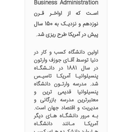
Business Administration
اسـت که از اواخـر قـرن
نوزدهم و نزدیـک به 150 سال
پیش در آمریکا طرح ریزی شد.
اولین دانشگاه کسب و کار در
دنیا توسط آقـای جوزف وارتون
در سال 1881 در دانـشگـاه
پنسیلوانیـا آمریکـا تاسیـس
شد. مدرسه وارتـون دانشگاه
پنسیلوانیا قدیمی ترین و
معتبرترین مدرسه بازرگانی و
مدیریت و اقتصاد جهان است.
بـه مرور دانشگـاه هـای دیگر
آمریکـا مـانند دانشگـاه