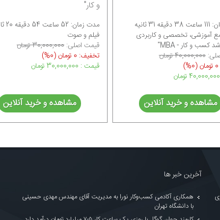
و کار"
MBA"
مدت زمان: 52 ساعت 54 دقیقه 20 ثانیه
مدت زمان: 149 ساعت 10 دقی
اربردی
فیلم و صوت
فیلم و 
قیمت اصلی:
30,000,000 تومان
قیمت اص
تخفیف: 0 تومان
(0%)
تخفیف: 0 تومان
قیمت : 30,000,000
تومان
قیمت : 25,000,000
این
مشاهده و خرید آنلاین
آخرین خبر ها
ری
همکاری آکادمی کسب‌وکار نورا به مدیریت آقای مهندس مهدی حسینی
با دانشگاه تهران
کارمند جوان گوگل با روزی یک ساعت کار ۷٫۵ میلیارد تومان درآمد دارد