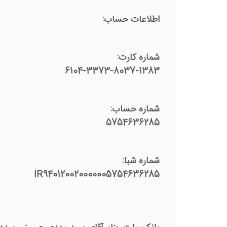
اطلاعات حساب:
شماره کارت:
6104-3373-8037-1383
شماره حساب:
5754636285
شماره شبا:
IR940120020000005754636285