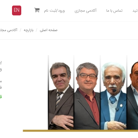
EN
تید
تماس با ما
آکادمی مجازی
ورود/ثبت نام
صفحه اصلی
بازارچه
آکادمی مجا
پ
و
مدت 
ف
قیمت