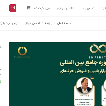
EN
تید
تماس با ما
آکادمی مجازی
ورود/ثبت نام
صفحه اصلی
بازارچه
آکادمی مجازی
فیلم و صوت پانزد
ف
مدت 
ف
قیمت