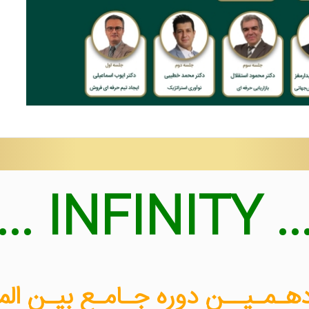
... INFINITY .
دهـمـیــن دوره جـامـع بیـن الم