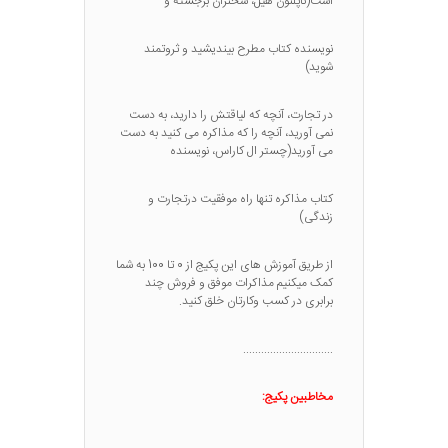
است(ناپلئون هیل، سخنران برجسته و
نویسنده کتاب مطرح بیندیشید و ثروتمند
شوید)
در تجارت، آنچه که لیاقتش را دارید، به دست
نمی آورید، آنچه را که مذاکره می کنید به دست
می آورید(چستر ال کاراس، نویسنده
کتاب مذاکره تنها راه موفقیت درتجارت و
زندگی)
از طریق آموزش های این پکیج از 0 تا 100 به شما
کمک میکنیم مذاکرات موفق و فروش چند
برابری در کسب وکارتان خلق کنید.
..............................
مخاطبین پکیج: